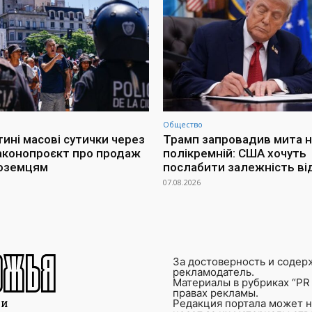
Общество
тині масові сутички через
Трамп запровадив мита н
аконопроєкт про продаж
полікремній: США хочуть
ноземцям
послабити залежність ві
07.08.2026
За достоверность и содер
рекламодатель.
Материалы в рубриках “PR 
правах рекламы.
Редакция портала может не