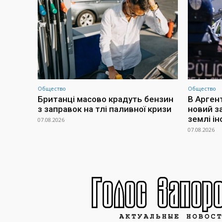
Общество
Общество
Британці масово крадуть бензин
В Арген
з заправок на тлі паливної кризи
новий з
землі і
07.08.2026
07.08.2026