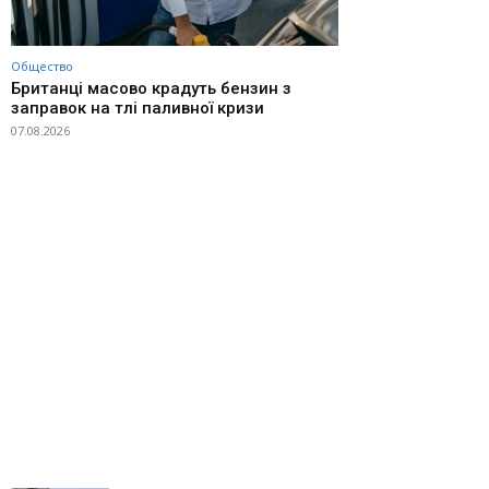
Общество
Британці масово крадуть бензин з
заправок на тлі паливної кризи
07.08.2026