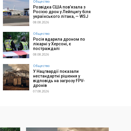
Общество
Розвідка США пов’язала з
Росією дрон у Лейпцигу біля
українського літака, — WSJ
08.08.2026
Общество
Росія вдарила дроном по
лікарні у Херсоні, є
постраждалі
08.08.2026
Общество
У Нацгвардії показали
нестандартні рішення у
відповідь на загрозу FPV-
дронів
07.08.2026