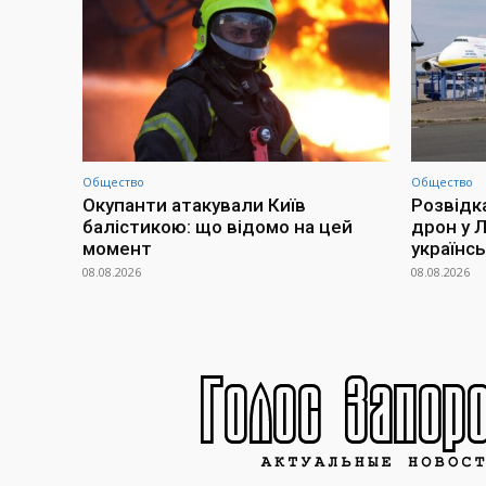
Общество
Общество
Окупанти атакували Київ
Розвідк
балістикою: що відомо на цей
дрон у 
момент
українсь
08.08.2026
08.08.2026