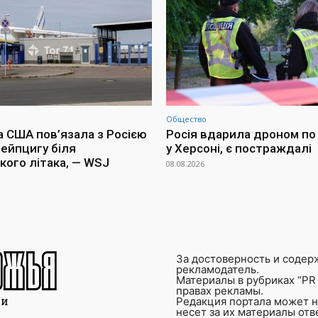
Общество
а США пов’язала з Росією
Росія вдарила дроном по 
Лейпцигу біля
у Херсоні, є постраждалі
кого літака, — WSJ
08.08.2026
За достоверность и содер
рекламодатель.
Материалы в рубриках “PR 
правах рекламы.
Редакция портала может не
несет за их материалы от