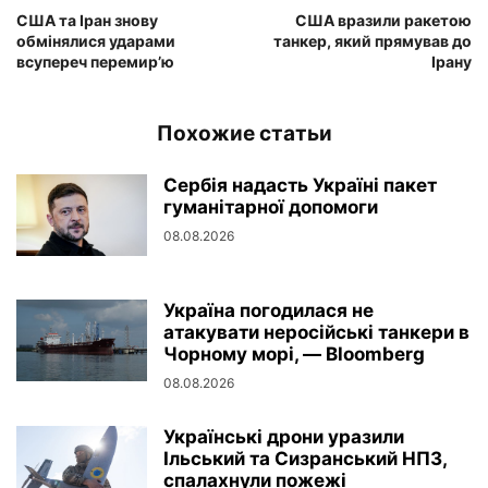
США та Іран знову
США вразили ракетою
обмінялися ударами
танкер, який прямував до
всупереч перемир’ю
Ірану
Похожие статьи
Сербія надасть Україні пакет
гуманітарної допомоги
08.08.2026
Україна погодилася не
атакувати неросійські танкери в
Чорному морі, — Bloomberg
08.08.2026
Українські дрони уразили
Ільський та Сизранський НПЗ,
спалахнули пожежі