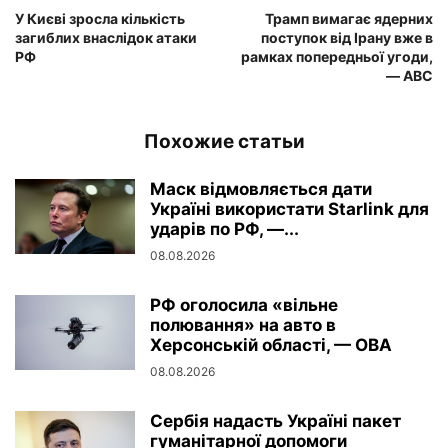
У Києві зросла кількість
Трамп вимагає ядерних
загиблих внаслідок атаки
поступок від Ірану вже в
РФ
рамках попередньої угоди,
— ABC
Похожие статьи
Маск відмовляється дати
Україні використати Starlink для
ударів по РФ, —...
08.08.2026
РФ оголосила «вільне
полювання» на авто в
Херсонській області, — ОВА
08.08.2026
Сербія надасть Україні пакет
гуманітарної допомоги