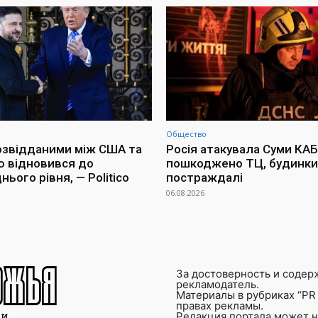
Общество
озвідданими між США та
Росія атакувала Суми КАБ
ю відновився до
пошкоджено ТЦ, будинки 
ього рівня, — Politico
постраждалі
06.08.2026
За достоверность и содер
рекламодатель.
Материалы в рубриках “PR 
правах рекламы.
Редакция портала может не