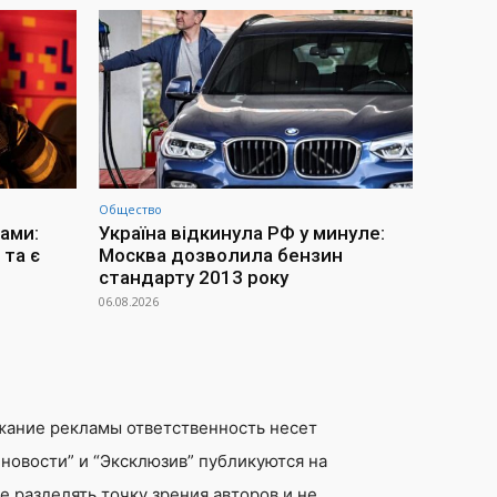
Общество
ами:
Україна відкинула РФ у минуле:
та є
Москва дозволила бензин
стандарту 2013 року
06.08.2026
жание рекламы ответственность несет
новости” и “Эксклюзив” публикуются на
 разделять точку зрения авторов и не