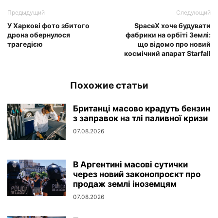
Предыдущий
Следующий
У Харкові фото збитого
SpaceX хоче будувати
дрона обернулося
фабрики на орбіті Землі:
трагедією
що відомо про новий
космічний апарат Starfall
Похожие статьи
Британці масово крадуть бензин
з заправок на тлі паливної кризи
07.08.2026
В Аргентині масові сутички
через новий законопроєкт про
продаж землі іноземцям
07.08.2026