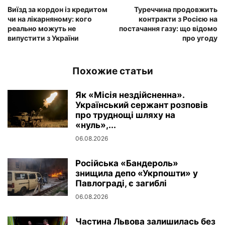
Виїзд за кордон із кредитом
Туреччина продовжить
чи на лікарняному: кого
контракти з Росією на
реально можуть не
постачання газу: що відомо
випустити з України
про угоду
Похожие статьи
Як «Місія нездійсненна».
Український сержант розповів
про труднощі шляху на
«нуль»,...
06.08.2026
Російська «Бандероль»
знищила депо «Укрпошти» у
Павлограді, є загиблі
06.08.2026
Частина Львова залишилась без