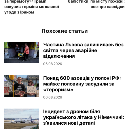
за перемогу»: Трамп
балістики, по місту пожежі:
озвучив терміни можливої
все про наслідки
угоди з Іраном
Похожие статьи
Частина Львова залишилась без
світла через аварійне
відключення
06.08.2026
Понад 600 азовців у полоні РФ:
майже половину засудили за
«тероризм»
06.08.2026
Інцидент з дроном біля
українського літака у Німеччині:
з’явилися нові деталі