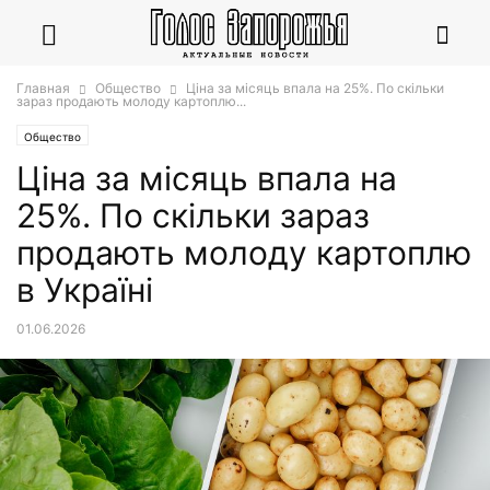
Главная
Общество
Ціна за місяць впала на 25%. По скільки
зараз продають молоду картоплю...
Общество
Ціна за місяць впала на
25%. По скільки зараз
продають молоду картоплю
в Україні
01.06.2026