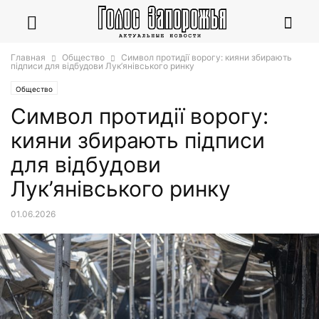
Главная
Общество
Символ протидії ворогу: кияни збирають
підписи для відбудови Лук’янівського ринку
Общество
Символ протидії ворогу:
кияни збирають підписи
для відбудови
Лук’янівського ринку
01.06.2026