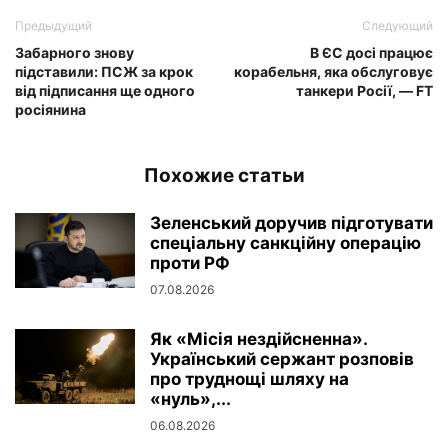
Предыдущий
Следующий
Забарного знову
В ЄС досі працює
підставили: ПСЖ за крок
корабельня, яка обслуговує
від підписання ще одного
танкери Росії, — FT
росіянина
Похожие статьи
Зеленський доручив підготувати
спеціальну санкційну операцію
проти РФ
07.08.2026
Як «Місія нездійсненна».
Український сержант розповів
про труднощі шляху на
«нуль»,...
06.08.2026