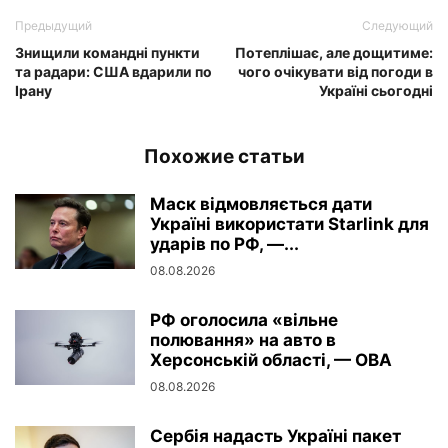
Предыдущий
Следующий
Знищили командні пункти
Потеплішає, але дощитиме:
та радари: США вдарили по
чого очікувати від погоди в
Ірану
Україні сьогодні
Похожие статьи
Маск відмовляється дати
Україні використати Starlink для
ударів по РФ, —...
08.08.2026
РФ оголосила «вільне
полювання» на авто в
Херсонській області, — ОВА
08.08.2026
Сербія надасть Україні пакет