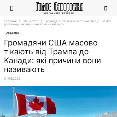
Главная
Общество
Громадяни США масово тікають від Трампа
до Канади: які причини вони називають
Общество
Громадяни США масово
тікають від Трампа до
Канади: які причини вони
називають
01.06.2026