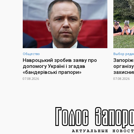
Общество
Выбор реда
Навроцький зробив заяву про
Запоріж
допомогу Україні і згадав
організ
«бандерівські прапори»
захисни
07.08.2026
07.08.2026