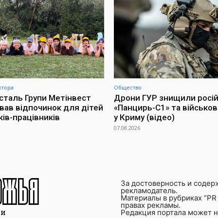
ктора
Общество
сталь Групи Метінвест
Дрони ГУР знищили росі
ував відпочинок для дітей
«Панцирь-С1» та військов
ків-працівників
у Криму (відео)
07.08.2026
За достоверность и содер
рекламодатель.
Материалы в рубриках “PR 
правах рекламы.
Редакция портала может не