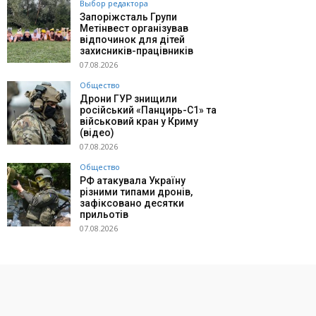
Выбор редактора
Запоріжсталь Групи
Метінвест організував
відпочинок для дітей
захисників-працівників
07.08.2026
Общество
Дрони ГУР знищили
російський «Панцирь-С1» та
військовий кран у Криму
(відео)
07.08.2026
Общество
РФ атакувала Україну
різними типами дронів,
зафіксовано десятки
прильотів
07.08.2026