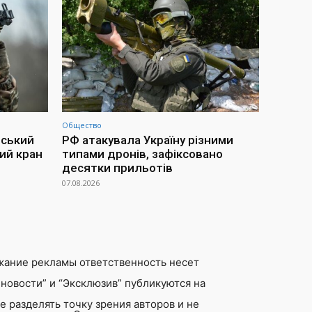
Общество
йський
РФ атакувала Україну різними
ий кран
типами дронів, зафіксовано
десятки прильотів
07.08.2026
жание рекламы ответственность несет
новости” и “Эксклюзив” публикуются на
 разделять точку зрения авторов и не