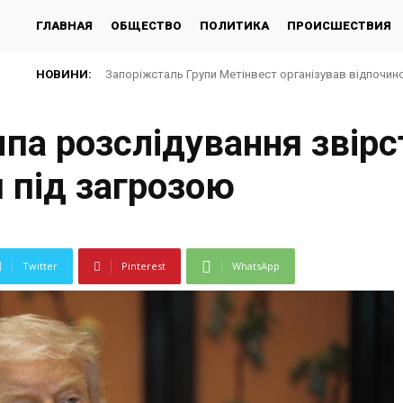
ГЛАВНАЯ
ОБЩЕСТВО
ПОЛИТИКА
ПРОИСШЕСТВИЯ
НОВИНИ:
Запоріжсталь Групи Метінвест організував відпочино
па розслідування звірс
я під загрозою
Twitter
Pinterest
WhatsApp