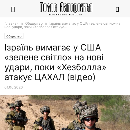
Главная
Общество
Ізраїль вимагає у США «зелене світло» на
нові удари, поки «Хезболла» атакує...
Общество
Ізраїль вимагає у США
«зелене світло» на нові
удари, поки «Хезболла»
атакує ЦАХАЛ (відео)
01.06.2026