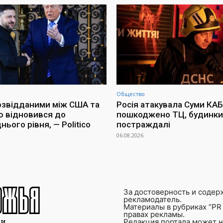
Общество
озвідданими між США та
Росія атакувала Суми КАБ
ю відновився до
пошкоджено ТЦ, будинки 
ього рівня, — Politico
постраждалі
06.08.2026
За достоверность и содер
рекламодатель.
Материалы в рубриках “PR 
правах рекламы.
Редакция портала может не