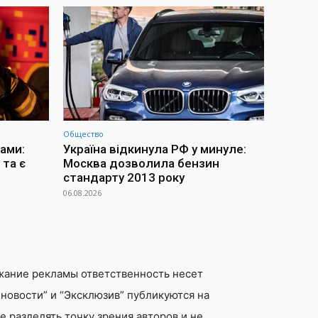
Общество
ами:
Україна відкинула РФ у минуле:
та є
Москва дозволила бензин
стандарту 2013 року
06.08.2026
жание рекламы ответственность несет
новости” и “Эксклюзив” публикуются на
 разделять точку зрения авторов и не