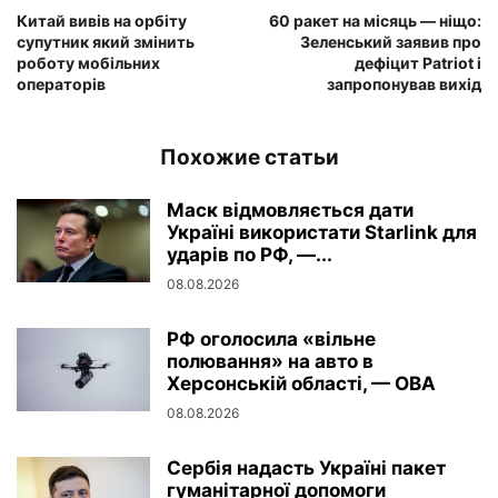
Китай вивів на орбіту
60 ракет на місяць — ніщо:
супутник який змінить
Зеленський заявив про
роботу мобільних
дефіцит Patriot і
операторів
запропонував вихід
Похожие статьи
Маск відмовляється дати
Україні використати Starlink для
ударів по РФ, —...
08.08.2026
РФ оголосила «вільне
полювання» на авто в
Херсонській області, — ОВА
08.08.2026
Сербія надасть Україні пакет
гуманітарної допомоги