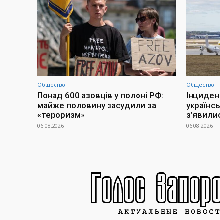
Общество
Общество
Понад 600 азовців у полоні РФ:
Інциден
майже половину засудили за
українсь
«тероризм»
з’явилис
06.08.2026
06.08.2026