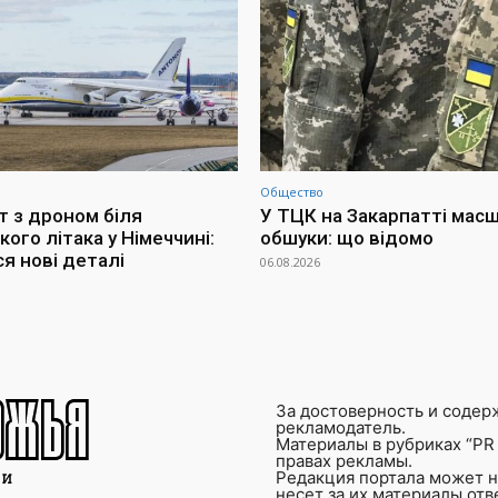
Общество
т з дроном біля
У ТЦК на Закарпатті мас
кого літака у Німеччині:
обшуки: що відомо
я нові деталі
06.08.2026
За достоверность и содер
рекламодатель.
Материалы в рубриках “PR 
правах рекламы.
Редакция портала может не
несет за их материалы от