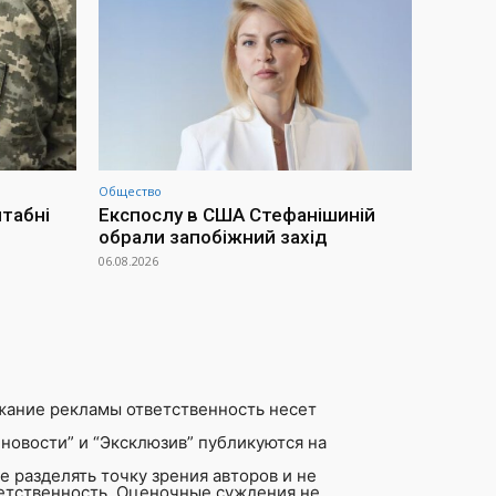
Общество
штабні
Експослу в США Стефанішиній
обрали запобіжний захід
06.08.2026
жание рекламы ответственность несет
новости” и “Эксклюзив” публикуются на
 разделять точку зрения авторов и не
ветственность. Оценочные суждения не