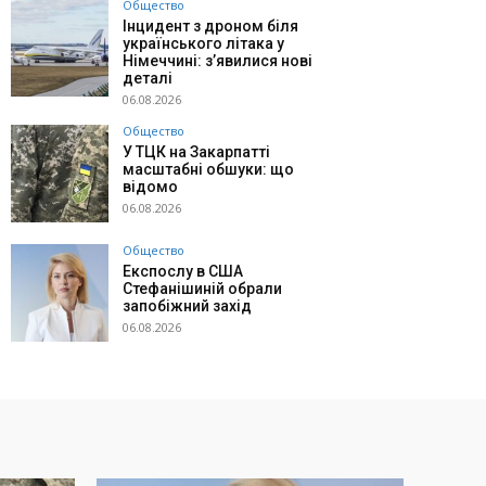
Общество
Інцидент з дроном біля
українського літака у
Німеччині: з’явилися нові
деталі
06.08.2026
Общество
У ТЦК на Закарпатті
масштабні обшуки: що
відомо
06.08.2026
Общество
Експослу в США
Стефанішиній обрали
запобіжний захід
06.08.2026