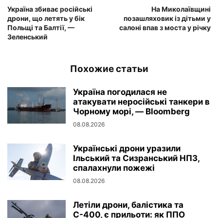
Україна збиває російські
На Миколаївщині
дрони, що летять у бік
позашляховик із дітьми у
Польщі та Балтії, —
салоні впав з моста у річку
Зеленський
Похожие статьи
Україна погодилася не
атакувати неросійські танкери в
Чорному морі, — Bloomberg
08.08.2026
Українські дрони уразили
Ільський та Сизранський НПЗ,
спалахнули пожежі
08.08.2026
Летіли дрони, балістика та
С-400, є прильоти: як ППО