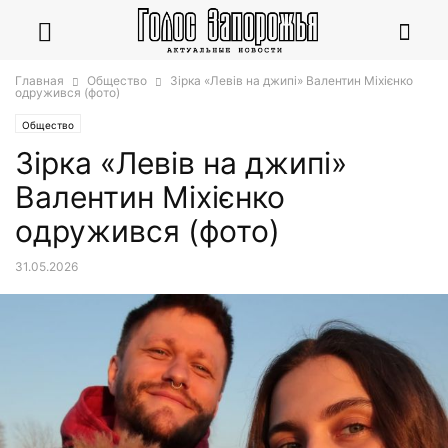
Главная
Общество
Зірка «Левів на джипі» Валентин Міхієнко
одружився (фото)
Общество
Зірка «Левів на джипі»
Валентин Міхієнко
одружився (фото)
31.05.2026