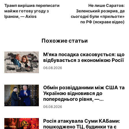
Трамп вирішив переписати
Не лише Саратов:
майже готову угоду з
Зеленський розкрив, де
Іраном, — Axios
сьогодні були «прильоти»
по РФ (яскраве відео)
Похожие статьи
М’яка посадка скасовується: що
відбувається з економікою Росії
06.08.2026
Обмін розвідданими між США та
Україною відновився до
попереднього рівня, —...
06.08.2026
Росія атакувала Суми КАБами:
пошкоджено ТЦ, будинки та є