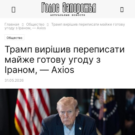
Главная
Общество
Трамп вирішив переписати майже готову
угоду з Іраном, — Axios
Общество
Трамп вирішив переписати
майже готову угоду з
Іраном, — Axios
31.05.2026