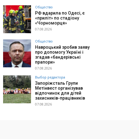
Общество
РФ вдарила по Одесі, є
«приліт» по стадіону
«Чорноморця»
07.08.2026
Общество
Навроцький зробив заяву
про допомогу Україні і
згадав «бандерівські
прапори»
07.08.2026
Выбор редактора
Запоріжсталь Групи
Метінвест організував
відпочинок для дітей
захисників-працівників
07.08.2026