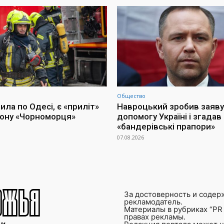
Общество
ла по Одесі, є «приліт»
Навроцький зробив заяву
іону «Чорноморця»
допомогу Україні і згадав
«бандерівські прапори»
07.08.2026
За достоверность и содер
рекламодатель.
Материалы в рубриках “PR 
правах рекламы.