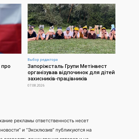
Выбор редактора
 про
Запоріжсталь Групи Метінвест
організував відпочинок для дітей
захисників-працівників
07.08.2026
жание рекламы ответственность несет
новости” и “Эксклюзив” публикуются на