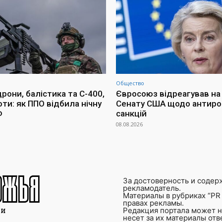
Общество
рони, балістика та С-400,
Євросоюз відреагував на
ти: як ППО відбила нічну
Сенату США щодо антиро
Ф
санкцій
08.08.2026
За достоверность и содер
рекламодатель.
Материалы в рубриках “PR 
правах рекламы.
Редакция портала может не
несет за их материалы от