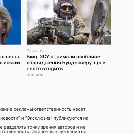
Общество
 рішення
Бійці ЗСУ отримали особливе
сійських
спорядження Бундесверу: що в
нього входить
08.08.2026
жание рекламы ответственность несет
новости” и “Эксклюзив” публикуются на
 разделять точку зрения авторов и не
ветственность. Оценочные суждения не