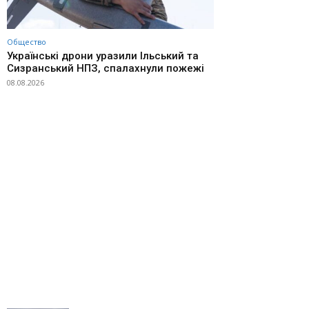
Общество
Українські дрони уразили Ільський та
Сизранський НПЗ, спалахнули пожежі
08.08.2026