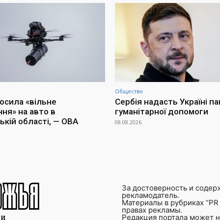
Общество
осила «вільне
Сербія надасть Україні п
ня» на авто в
гуманітарної допомоги
ькій області, — ОВА
08.08.2026
За достоверность и содер
рекламодатель.
Материалы в рубриках “PR 
правах рекламы.
Редакция портала может не