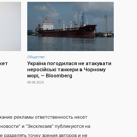
Общество
акет
Україна погодилася не атакувати
неросійські танкери в Чорному
морі, — Bloomberg
08.08.2026
жание рекламы ответственность несет
новости” и “Эксклюзив” публикуются на
 разделять точку зрения авторов и не