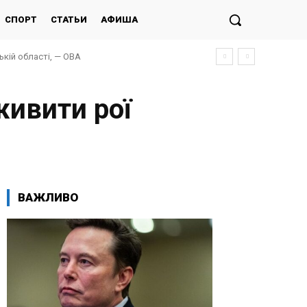
СПОРТ
СТАТЬИ
АФИША
кій області, — ОВА
живити рої
ВАЖЛИВО