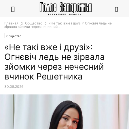
Главная
Общество
«Не такі вже і друзі»: Огнєвіч ледь не
зірвала зйомки через нечесний...
Общество
«Не такі вже і друзі»:
Огнєвіч ледь не зірвала
зйомки через нечесний
вчинок Решетника
30.05.2026