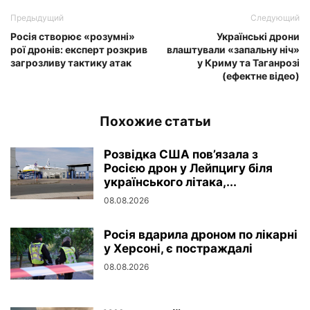
Предыдущий
Следующий
Росія створює «розумні»
Українські дрони
рої дронів: експерт розкрив
влаштували «запальну ніч»
загрозливу тактику атак
у Криму та Таганрозі
(ефектне відео)
Похожие статьи
Розвідка США пов’язала з
Росією дрон у Лейпцигу біля
українського літака,...
08.08.2026
Росія вдарила дроном по лікарні
у Херсоні, є постраждалі
08.08.2026