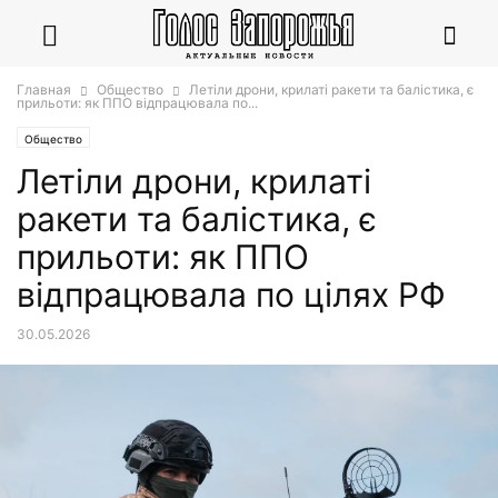
Главная
Общество
Летіли дрони, крилаті ракети та балістика, є
прильоти: як ППО відпрацювала по...
Общество
Летіли дрони, крилаті
ракети та балістика, є
прильоти: як ППО
відпрацювала по цілях РФ
30.05.2026