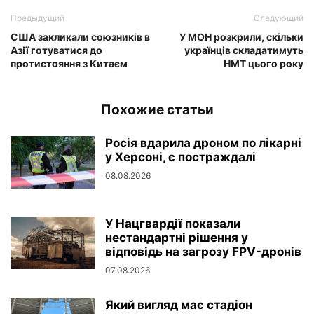
Предыдущий
Следующий
США закликали союзників в
У МОН розкрили, скільки
Азії готуватися до
українців складатимуть
протистояння з Китаєм
НМТ цього року
Похожие статьи
Росія вдарила дроном по лікарні
у Херсоні, є постраждалі
08.08.2026
У Нацгвардії показали
нестандартні рішення у
відповідь на загрозу FPV-дронів
07.08.2026
Який вигляд має стадіон