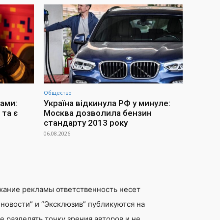
Общество
ами:
Україна відкинула РФ у минуле:
та є
Москва дозволила бензин
стандарту 2013 року
06.08.2026
жание рекламы ответственность несет
новости” и “Эксклюзив” публикуются на
 разделять точку зрения авторов и не