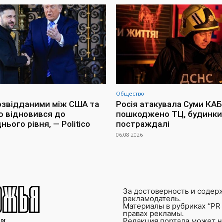
Общество
озвідданими між США та
Росія атакувала Суми КАБ
ю відновився до
пошкоджено ТЦ, будинки 
ього рівня, — Politico
постраждалі
06.08.2026
За достоверность и содер
рекламодатель.
Материалы в рубриках “PR 
правах рекламы.
Редакция портала может не