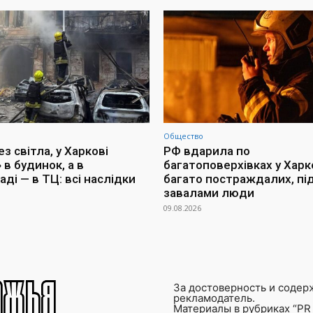
Общество
з світла, у Харкові
РФ вдарила по
 в будинок, а в
багатоповерхівках у Харко
ді — в ТЦ: всі наслідки
багато постраждалих, пі
завалами люди
09.08.2026
За достоверность и содер
рекламодатель.
Материалы в рубриках “PR 