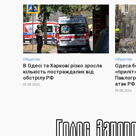
Общество
Общество
В Одесі та Харкові різко зросла
Одеса бе
кількість постраждалих від
«приліт»
обстрілу РФ
Павлогра
атак РФ
09.08.2026
09.08.2026