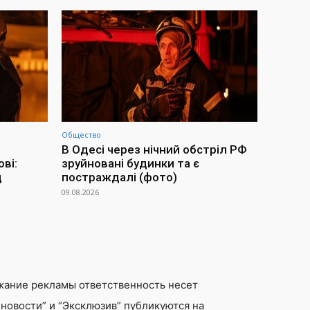
Общество
В Одесі через нічний обстріл РФ
ві:
зруйновані будинки та є
д
постраждалі (фото)
09.08.2026
жание рекламы ответственность несет
новости” и “Эксклюзив” публикуются на