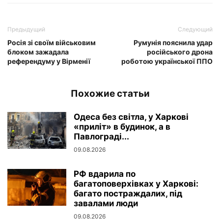
Предыдущий
Следующий
Росія зі своїм військовим
Румунія пояснила удар
блоком зажадала
російського дрона
референдуму у Вірменії
роботою української ППО
Похожие статьи
Одеса без світла, у Харкові
«приліт» в будинок, а в
Павлограді...
09.08.2026
РФ вдарила по
багатоповерхівках у Харкові:
багато постраждалих, під
завалами люди
09.08.2026