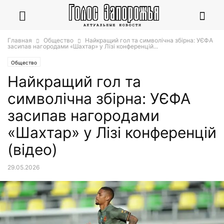
Главная
Общество
Найкращий гол та символічна збірна: УЄФА
засипав нагородами «Шахтар» у Лізі конференцій...
Общество
Найкращий гол та
символічна збірна: УЄФА
засипав нагородами
«Шахтар» у Лізі конференцій
(відео)
29.05.2026