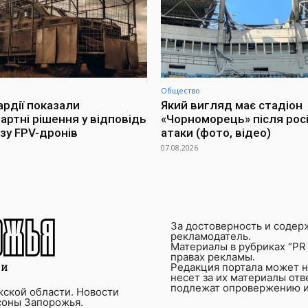
Общество
ардії показали
Який вигляд має стадіон
артні рішення у відповідь
«Чорноморець» після росі
озу FPV-дронів
атаки (фото, відео)
07.08.2026
За достоверность и содер
рекламодатель.
Материалы в рубриках “PR 
правах рекламы.
Редакция портала может не
несет за их материалы от
подлежат опровержению и
ской области. Новости
соны Запорожья.