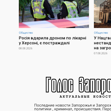
Общество
Общество
Росія вдарила дроном по лікарні
У Нацгв
у Херсоні, є постраждалі
нестанд
на загр
08.08.2026
07.08.2026
Последние новости Запорожья и Запорож
политики , криминал, происшествия. Пер