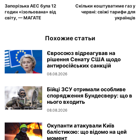
Запорізька АЕС була 12
Скільки коштуватиме газ у
годин «ізольована» від
червні: свіжі тарифи для
світу, — МАГАТЕ
українців
Похожие статьи
Євросоюз відреагував на
рішення Сенату США щодо
антиросійських санкцій
08.08.2026
Бійці ЗСУ отримали особливе
спорядження Бундесверу: що в
нього входить
08.08.2026
Окупанти атакували Київ
балістикою: що відомо на цей
момент