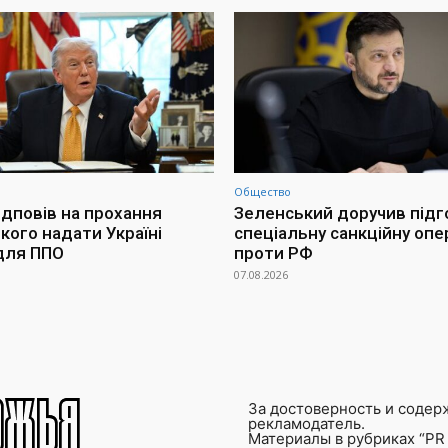
Общество
ідповів на прохання
Зеленський доручив підг
кого надати Україні
спеціальну санкційну опе
для ППО
проти РФ
07.08.2026
За достоверность и содер
рекламодатель.
Материалы в рубриках “PR 