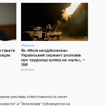
Общество
отувати
Як «Місія нездійсненна».
рацію
Український сержант розповів
про труднощі шляху на «нуль», —
ЗМІ
06.08.2026
жание рекламы ответственность несет
новости” и “Эксклюзив” публикуются на