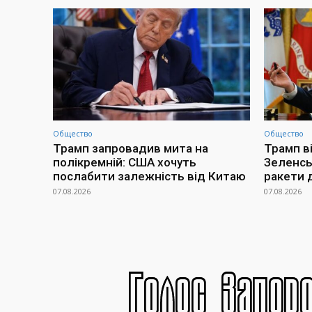
Общество
Общество
Трамп запровадив мита на
Трамп в
полікремній: США хочуть
Зеленсь
послабити залежність від Китаю
ракети 
07.08.2026
07.08.2026