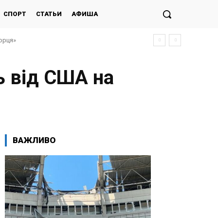
СПОРТ
СТАТЬИ
АФИША
морця»
ь від США на
ВАЖЛИВО