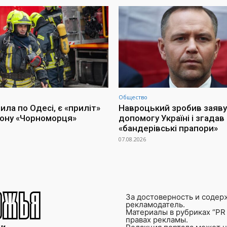
Общество
ла по Одесі, є «приліт»
Навроцький зробив заяву
іону «Чорноморця»
допомогу Україні і згадав
«бандерівські прапори»
07.08.2026
За достоверность и содер
рекламодатель.
Материалы в рубриках “PR 
правах рекламы.