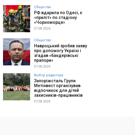
Общество
РФ вдарила по Одесі, є
«приліт» по стадіону
«Чорноморця»
07.08.2026
Общество
Навроцький зробив заяву
про допомогу Україні і
згадав «бандерівські
прапори»
07.08.2026
Выбор редактора
Запоріжсталь Групи
Метінвест організував
відпочинок для дітей
захисників-працівників
07.08.2026