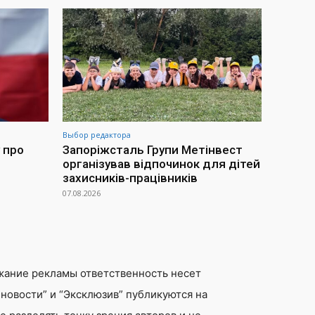
Выбор редактора
 про
Запоріжсталь Групи Метінвест
організував відпочинок для дітей
захисників-працівників
07.08.2026
жание рекламы ответственность несет
новости” и “Эксклюзив” публикуются на