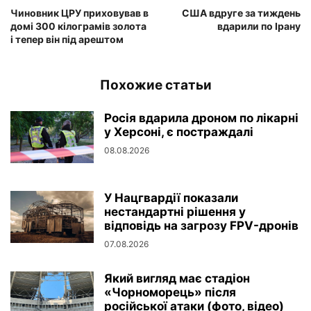
Чиновник ЦРУ приховував в
США вдруге за тиждень
домі 300 кілограмів золота
вдарили по Ірану
і тепер він під арештом
Похожие статьи
Росія вдарила дроном по лікарні
у Херсоні, є постраждалі
08.08.2026
У Нацгвардії показали
нестандартні рішення у
відповідь на загрозу FPV-дронів
07.08.2026
Який вигляд має стадіон
«Чорноморець» після
російської атаки (фото, відео)