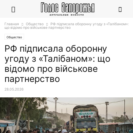
Главная
Общество
РФ підписала оборонну угоду з «Талібаном»:
що відомо про військове партнерство
Общество
РФ підписала оборонну
угоду з «Талібаном»: що
відомо про військове
партнерство
28.05.2026