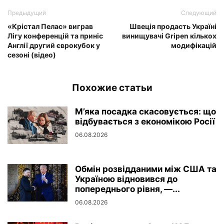
Предыдущий
Следующий
«Крістал Пелас» виграв
Швеція продасть Україні
Лігу конференцій та приніс
винищувачі Gripen кількох
Англії другий єврокубок у
модифікацій
сезоні (відео)
Похожие статьи
М’яка посадка скасовується: що
відбувається з економікою Росії
06.08.2026
Обмін розвідданими між США та
Україною відновився до
попереднього рівня, —...
06.08.2026