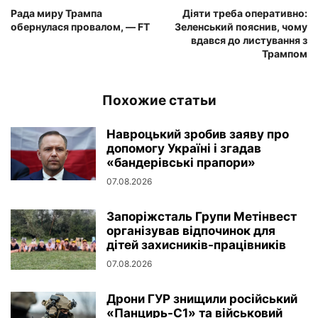
Рада миру Трампа
Діяти треба оперативно:
обернулася провалом, — FT
Зеленський пояснив, чому
вдався до листування з
Трампом
Похожие статьи
Навроцький зробив заяву про
допомогу Україні і згадав
«бандерівські прапори»
07.08.2026
Запоріжсталь Групи Метінвест
організував відпочинок для
дітей захисників-працівників
07.08.2026
Дрони ГУР знищили російський
«Панцирь-С1» та військовий