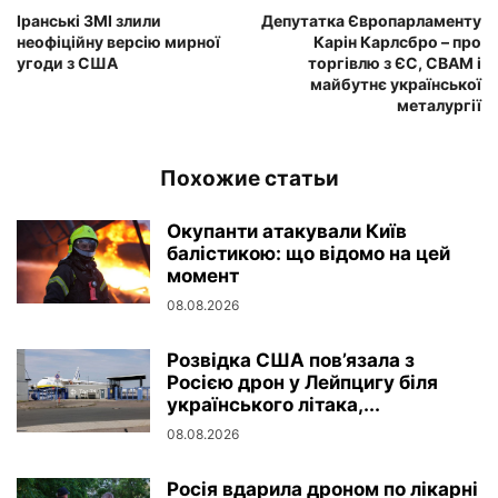
Іранські ЗМІ злили
Депутатка Європарламенту
неофіційну версію мирної
Карін Карлсбро – про
угоди з США
торгівлю з ЄС, CBAM і
майбутнє української
металургії
Похожие статьи
Окупанти атакували Київ
балістикою: що відомо на цей
момент
08.08.2026
Розвідка США пов’язала з
Росією дрон у Лейпцигу біля
українського літака,...
08.08.2026
Росія вдарила дроном по лікарні