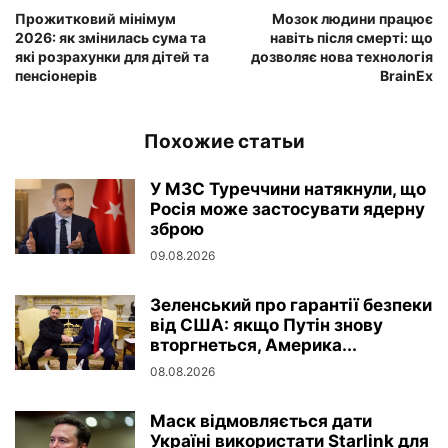
Прожитковий мінімум
Мозок людини працює
2026: як змінилась сума та
навіть після смерті: що
які розрахунки для дітей та
дозволяє нова технологія
пенсіонерів
BrainEx
Похожие статьи
У МЗС Туреччини натякнули, що
Росія може застосувати ядерну
зброю
09.08.2026
Зеленський про гарантії безпеки
від США: якщо Путін знову
вторгнеться, Америка...
08.08.2026
Маск відмовляється дати
Україні використати Starlink для