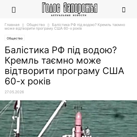
Главная
Общество
Балістика РФ під водою? Кремль таємно
може відтворити програму США 60-х років
Общество
Балістика РФ під водою?
Кремль таємно може
відтворити програму США
60-х років
27.05.2026