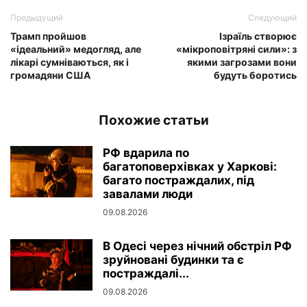
Предыдущий
Следующий
Трамп пройшов
Ізраїль створює
«ідеальний» медогляд, але
«мікроповітряні сили»: з
лікарі сумніваються, як і
якими загрозами вони
громадяни США
будуть боротись
Похожие статьи
РФ вдарила по
багатоповерхівках у Харкові:
багато постраждалих, під
завалами люди
09.08.2026
В Одесі через нічний обстріл РФ
зруйновані будинки та є
постраждалі...
09.08.2026