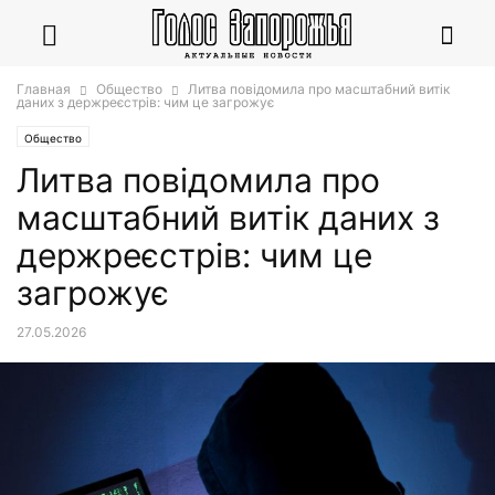
Главная
Общество
Литва повідомила про масштабний витік
даних з держреєстрів: чим це загрожує
Общество
Литва повідомила про
масштабний витік даних з
держреєстрів: чим це
загрожує
27.05.2026