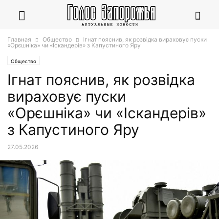
Главная
Общество
Ігнат пояснив, як розвідка вираховує пуски
«Орєшніка» чи «Іскандерів» з Капустиного Яру
Общество
Ігнат пояснив, як розвідка
вираховує пуски
«Орєшніка» чи «Іскандерів»
з Капустиного Яру
27.05.2026