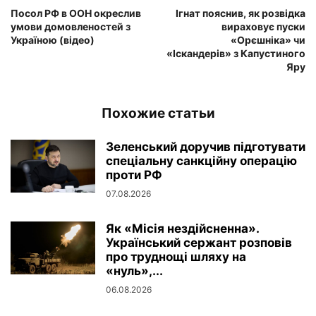
Посол РФ в ООН окреслив
Ігнат пояснив, як розвідка
умови домовленостей з
вираховує пуски
Україною (відео)
«Орєшніка» чи
«Іскандерів» з Капустиного
Яру
Похожие статьи
Зеленський доручив підготувати
спеціальну санкційну операцію
проти РФ
07.08.2026
Як «Місія нездійсненна».
Український сержант розповів
про труднощі шляху на
«нуль»,...
06.08.2026