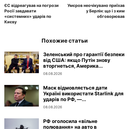
ЄС відреагував на погрози
Умєров неочікувано приїхав
Росії завдавати
у Берлін: що і з ким
«системних» ударів по
обговорював
Києву
Похожие статьи
Зеленський про гарантії безпеки
від США: якщо Путін знову
вторгнеться, Америка...
08.08.2026
Маск відмовляється дати
Україні використати Starlink для
ударів по РФ, —...
08.08.2026
РФ оголосила «вільне
полювання» на авто в