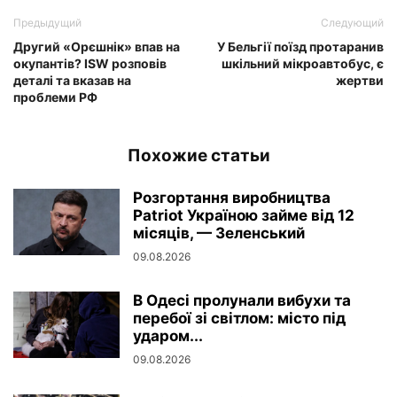
Предыдущий
Следующий
Другий «Орєшнік» впав на
У Бельгії поїзд протаранив
окупантів? ISW розповів
шкільний мікроавтобус, є
деталі та вказав на
жертви
проблеми РФ
Похожие статьи
Розгортання виробництва
Patriot Україною займе від 12
місяців, — Зеленський
09.08.2026
В Одесі пролунали вибухи та
перебої зі світлом: місто під
ударом...
09.08.2026