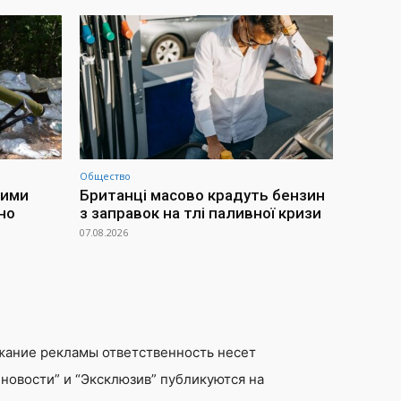
Общество
ними
Британці масово крадуть бензин
но
з заправок на тлі паливної кризи
07.08.2026
жание рекламы ответственность несет
новости” и “Эксклюзив” публикуются на