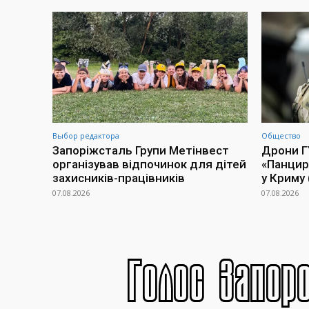
Выбор редактора
Общество
Запоріжсталь Групи Метінвест
Дрони Г
організував відпочинок для дітей
«Панцир
захисників-працівників
у Криму 
07.08.2026
07.08.2026