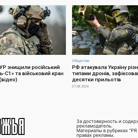
Общество
УР знищили російський
РФ атакувала Україну різ
ь-С1» та військовий кран
типами дронів, зафіксова
(відео)
десятки прильотів
07.08.2026
За достоверность и содер
рекламодатель.
Материалы в рубриках “PR 
правах рекламы.