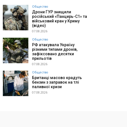
Общество
Дрони ГУР знищили
російський «Панцирь-С1» та
військовий кран у Криму
(відео)
07.08.2026
Общество
РФ атакувала Україну
різними типами дронів,
зафіксовано десятки
прильотів
07.08.2026
Общество
Британці масово крадуть
бензин з заправок на тлі
паливної кризи
07.08.2026