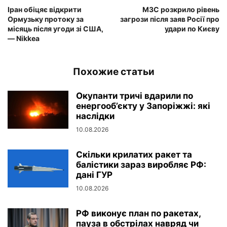
Іран обіцяє відкрити
МЗС розкрило рівень
Ормузьку протоку за
загрози після заяв Росії про
місяць після угоди зі США,
удари по Києву
— Nikkea
Похожие статьи
Окупанти тричі вдарили по
енергооб’єкту у Запоріжжі: які
наслідки
10.08.2026
Скільки крилатих ракет та
балістики зараз виробляє РФ:
дані ГУР
10.08.2026
РФ виконує план по ракетах,
пауза в обстрілах навряд чи