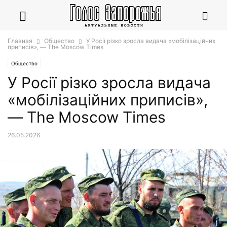
Главная
Общество
У Росії різко зросла видача «мобілізаційних
приписів», — The Moscow Times
Общество
У Росії різко зросла видача
«мобілізаційних приписів»,
— The Moscow Times
26.05.2026