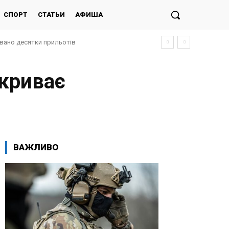
СПОРТ
СТАТЬИ
АФИША
овано десятки прильотів
дкриває
ВАЖЛИВО