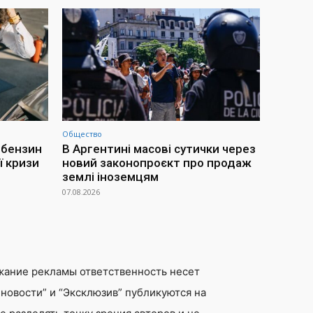
Общество
 бензин
В Аргентині масові сутички через
ї кризи
новий законопроєкт про продаж
землі іноземцям
07.08.2026
жание рекламы ответственность несет
новости” и “Эксклюзив” публикуются на