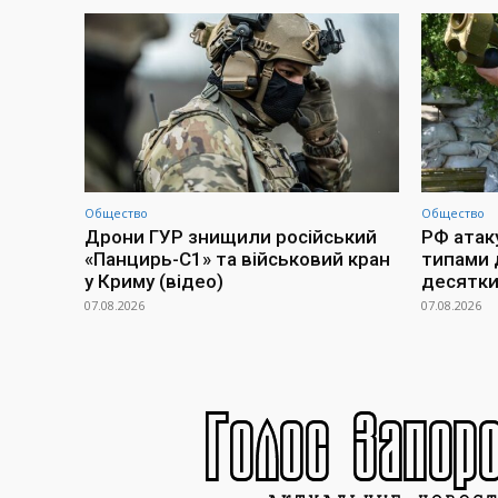
Общество
Общество
Дрони ГУР знищили російський
РФ атак
«Панцирь-С1» та військовий кран
типами 
у Криму (відео)
десятки
07.08.2026
07.08.2026