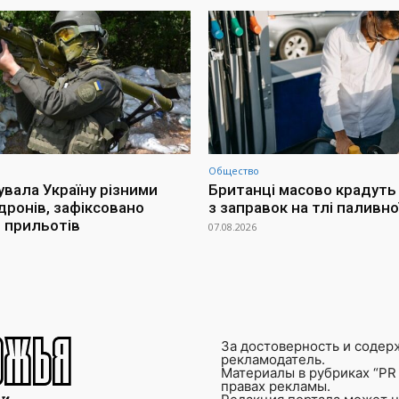
Общество
увала Україну різними
Британці масово крадуть
дронів, зафіксовано
з заправок на тлі паливно
 прильотів
07.08.2026
За достоверность и содер
рекламодатель.
Материалы в рубриках “PR 
правах рекламы.