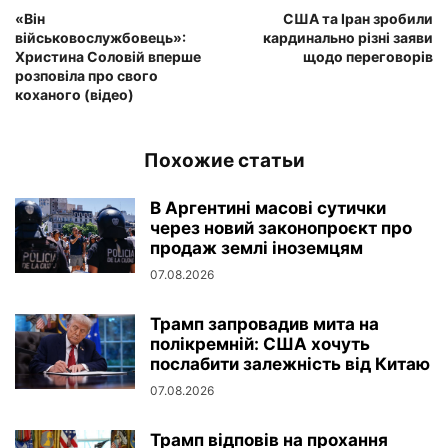
«Він
США та Іран зробили
військовослужбовець»:
кардинально різні заяви
Христина Соловій вперше
щодо переговорів
розповіла про свого
коханого (відео)
Похожие статьи
В Аргентині масові сутички
через новий законопроєкт про
продаж землі іноземцям
07.08.2026
Трамп запровадив мита на
полікремній: США хочуть
послабити залежність від Китаю
07.08.2026
Трамп відповів на прохання