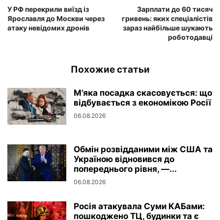
У РФ перекрили виїзд із
Зарплати до 60 тисяч
Ярославля до Москви через
гривень: яких спеціалістів
атаку невідомих дронів
зараз найбільше шукають
роботодавці
Похожие статьи
М’яка посадка скасовується: що
відбувається з економікою Росії
06.08.2026
Обмін розвідданими між США та
Україною відновився до
попереднього рівня, —...
06.08.2026
Росія атакувала Суми КАБами:
пошкоджено ТЦ, будинки та є