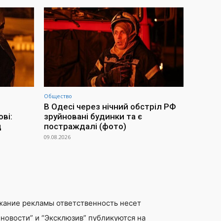
Общество
В Одесі через нічний обстріл РФ
ві:
зруйновані будинки та є
д
постраждалі (фото)
09.08.2026
жание рекламы ответственность несет
новости” и “Эксклюзив” публикуются на