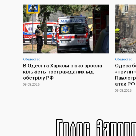
Общество
Общество
В Одесі та Харкові різко зросла
Одеса бе
кількість постраждалих від
«приліт»
обстрілу РФ
Павлогра
атак РФ
09.08.2026
09.08.2026