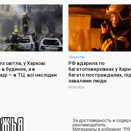
Общество
з світла, у Харкові
РФ вдарила по
 в будинок, а в
багатоповерхівках у Харко
ді — в ТЦ: всі наслідки
багато постраждалих, пі
завалами люди
09.08.2026
За достоверность и содер
рекламодатель.
Материалы в рубриках “PR 