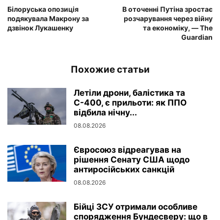
Білоруська опозиція
В оточенні Путіна зростає
подякувала Макрону за
розчарування через війну
дзвінок Лукашенку
та економіку, — The
Guardian
Похожие статьи
Летіли дрони, балістика та
С-400, є прильоти: як ППО
відбила нічну...
08.08.2026
Євросоюз відреагував на
рішення Сенату США щодо
антиросійських санкцій
08.08.2026
Бійці ЗСУ отримали особливе
спорядження Бундесверу: що в