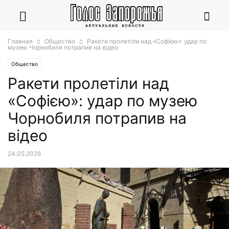
Главная
Общество
Ракети пролетіли над «Софією»: удар по
музею Чорнобиля потрапив на відео
Общество
Ракети пролетіли над
«Софією»: удар по музею
Чорнобиля потрапив на
відео
24.05.2026