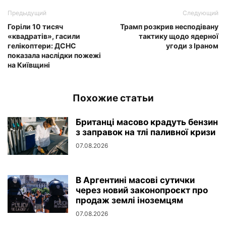
Предыдущий
Следующий
Горіли 10 тисяч
Трамп розкрив несподівану
«квадратів», гасили
тактику щодо ядерної
гелікоптери: ДСНС
угоди з Іраном
показала наслідки пожежі
на Київщині
Похожие статьи
Британці масово крадуть бензин
з заправок на тлі паливної кризи
07.08.2026
В Аргентині масові сутички
через новий законопроєкт про
продаж землі іноземцям
07.08.2026